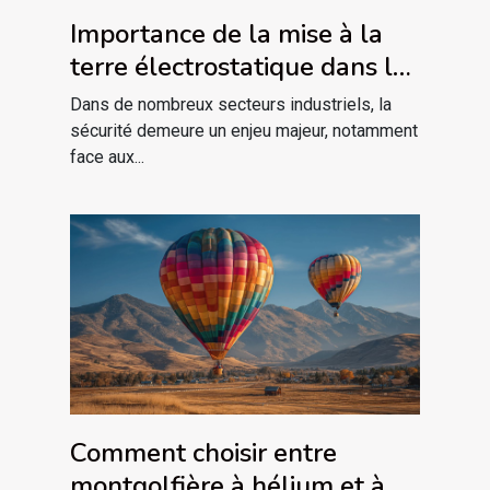
Importance de la mise à la
terre électrostatique dans les
industries à risque
Dans de nombreux secteurs industriels, la
sécurité demeure un enjeu majeur, notamment
face aux...
Comment choisir entre
montgolfière à hélium et à