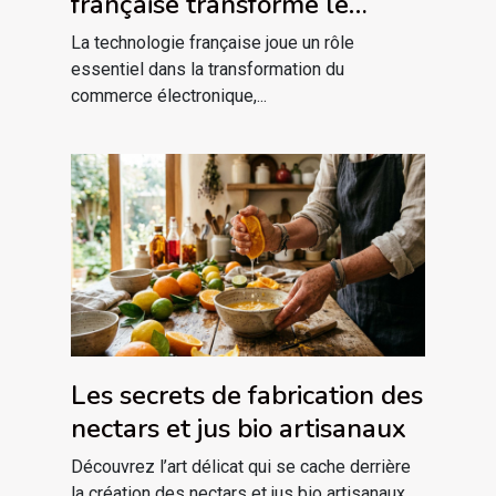
française transforme le
commerce électronique ?
La technologie française joue un rôle
essentiel dans la transformation du
commerce électronique,...
Les secrets de fabrication des
nectars et jus bio artisanaux
Découvrez l’art délicat qui se cache derrière
la création des nectars et jus bio artisanaux.