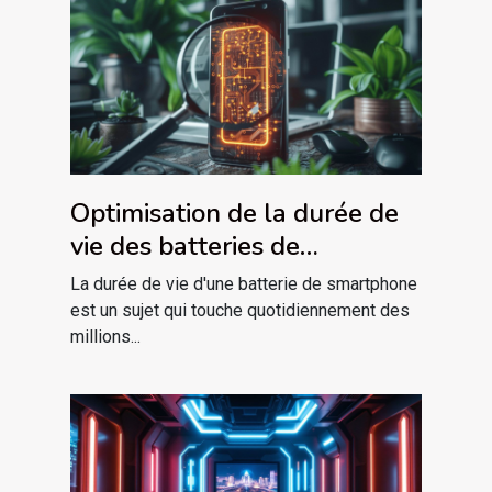
Optimisation de la durée de
vie des batteries de
smartphone conseils
La durée de vie d'une batterie de smartphone
pratiques et mythes
est un sujet qui touche quotidiennement des
millions...
démystifiés