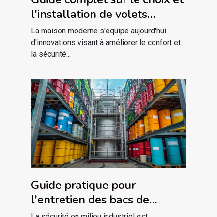
l'installation de volets
électriques
La maison moderne s'équipe aujourd'hui
d'innovations visant à améliorer le confort et
la sécurité...
Guide pratique pour
l'entretien des bacs de
rétention chimiques
La sécurité en milieu industriel est