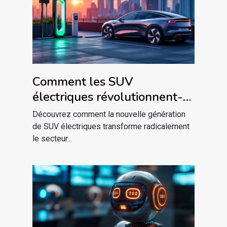
Comment les SUV
électriques révolutionnent-
ils le confort et l'autonomie ?
Découvrez comment la nouvelle génération
de SUV électriques transforme radicalement
le secteur...