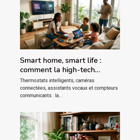
Smart home, smart life :
comment la high-tech
redessine nos habitudes
Thermostats intelligents, caméras
domestiques
connectées, assistants vocaux et compteurs
communicants : la...