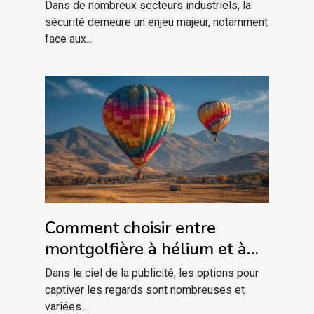
industries à risque
Dans de nombreux secteurs industriels, la
sécurité demeure un enjeu majeur, notamment
face aux...
Comment choisir entre
montgolfière à hélium et à
air pulsé pour votre publicité
Dans le ciel de la publicité, les options pour
captiver les regards sont nombreuses et
variées....