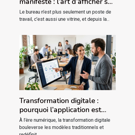
manifeste : l’art d’afficher sa
passion sur son bureau
Le bureau n’est plus seulement un poste de
travail, c’est aussi une vitrine, et depuis la...
Transformation digitale :
pourquoi l’application est
plus qu’un outil
À l’ère numérique, la transformation digitale
bouleverse les modèles traditionnels et
redéfinit...