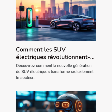
Comment les SUV
électriques révolutionnent-
ils le confort et l'autonomie ?
Découvrez comment la nouvelle génération
de SUV électriques transforme radicalement
le secteur...