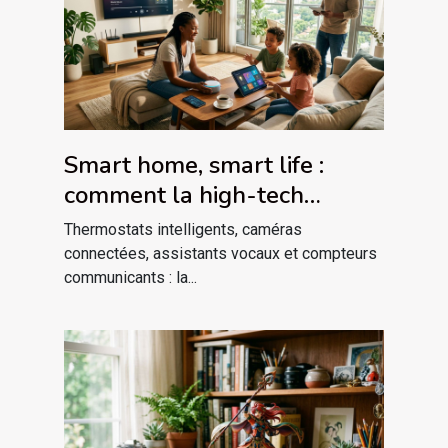
Smart home, smart life :
comment la high-tech
redessine nos habitudes
Thermostats intelligents, caméras
domestiques
connectées, assistants vocaux et compteurs
communicants : la...