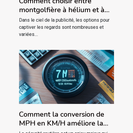
Comment choisir entre
montgolfière à hélium et à
air pulsé pour votre publicité
Dans le ciel de la publicité, les options pour
captiver les regards sont nombreuses et
variées....
Comment la conversion de
MPH en KM/H améliore la
sécurité routière