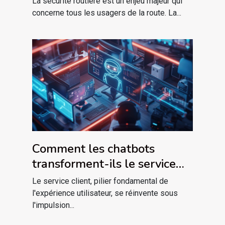
La sécurité routière est un enjeu majeur qui
concerne tous les usagers de la route. La...
Comment les chatbots
transforment-ils le service
client dans le marketing
Le service client, pilier fondamental de
digital ?
l'expérience utilisateur, se réinvente sous
l'impulsion...