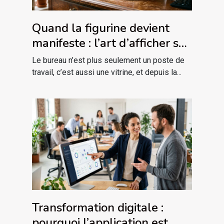
Quand la figurine devient
manifeste : l’art d’afficher sa
passion sur son bureau
Le bureau n’est plus seulement un poste de
travail, c’est aussi une vitrine, et depuis la...
Transformation digitale :
pourquoi l’application est