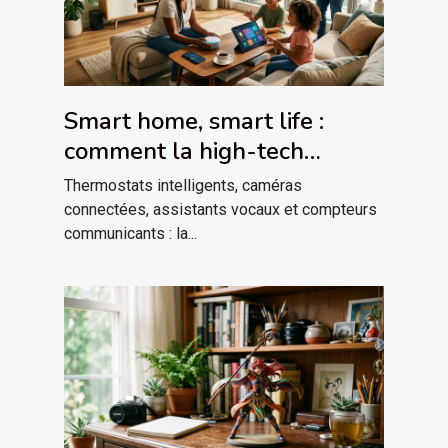
Smart home, smart life :
comment la high-tech
redessine nos habitudes
Thermostats intelligents, caméras
domestiques
connectées, assistants vocaux et compteurs
communicants : la...