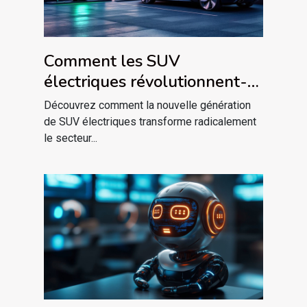
Comment les SUV
électriques révolutionnent-
ils le confort et l'autonomie ?
Découvrez comment la nouvelle génération
de SUV électriques transforme radicalement
le secteur...