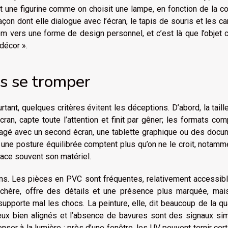
 une figurine comme on choisit une lampe, en fonction de la co
façon dont elle dialogue avec l’écran, le tapis de souris et les ca
m vers une forme de design personnel, et c’est là que l’objet
décor ».
ns se tromper
tant, quelques critères évitent les déceptions. D’abord, la taille
cran, capte toute l’attention et finit par gêner; les formats co
artagé avec un second écran, une tablette graphique ou des doc
et une posture équilibrée comptent plus qu’on ne le croit, notamm
place souvent son matériel.
ions. Les pièces en PVC sont fréquentes, relativement accessib
us chère, offre des détails et une présence plus marquée, mai
pporte mal les chocs. La peinture, elle, dit beaucoup de la qua
yeux bien alignés et l’absence de bavures sont des signaux si
nser à la lumière : près d’une fenêtre, les UV peuvent ternir cer