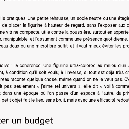
ls pratiques. Une petite rehausse, un socle neutre ou une étag
de placer la figurine à hauteur de regard, sans l’exposer aux 
ne vitrine compacte, utile contre la poussière, surtout en appart
ible, manipulable, et l’assument comme une présence quotidienne
ceau doux ou une microfibre suffit, et il vaut mieux éviter les pr
ive : la cohérence. Une figurine ultra-colorée au milieu d’un
 à condition qu’il soit voulu; à l’inverse, si tout est déjà très c
ureau raconte quelque chose, même quand on ne le veut pas. C’
it pas seulement « j’aime tel univers », elle dit « voilà comm
et dans une époque où l’on passe d’un espace à l’autre, du pr
tit objet fait le lien, sans bruit, mais avec une efficacité redou
xer un budget