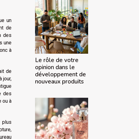
ue un
nt de
on des
as une
donc à
Le rôle de votre
opinion dans le
it de
développement de
 jour,
nouveaux produits
atigue
e des
e ou à
 plus
pture,
ureau