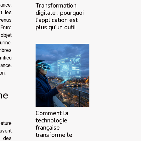
Transformation
rance,
digitale : pourquoi
et les
l’application est
venus
plus qu’un outil
 Entre
 objet
urine.
bres
milieu
ance,
on.
ne
Comment la
technologie
éature
française
ouvent
transforme le
n des