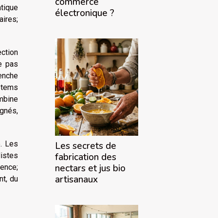
commerce
atique
électronique ?
aires;
ection
e pas
lenche
totems
ombine
ignés,
e. Les
Les secrets de
istes
fabrication des
nectars et jus bio
sence;
artisanaux
nt, du