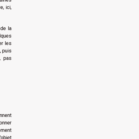
, ici,
 de la
elques
er les
, puis
, pas
onnent
sonner
ement
’objet