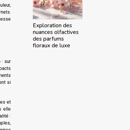
uleur,
rnets.
 cesse
Exploration des
nuances olfactives
des parfums
floraux de luxe
 : sur
mpacts
uments
ent si
les et
s elle
lité :
mples,
taines