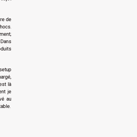
ère de
chocs.
ement;
. Dans
oduits
 setup
hargé,
est là
ent je
ivé au
table.