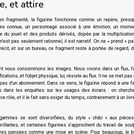
, et attire
en fragmenté, la figurine fonctionne comme un repère, presq
stoire connue, un personnage associé à une émotion, un mome
e du jouet et des produits dérivés, dopée par la multiplicati
n’est pas seulement rationnel, il est narratif. On ne « prend » p
écit, et sur un bureau, ce fragment reste à portée de regard, 
nt nous consommons les images. Nous vivons dans un flux, fa
cations, et l’objet physique, lui, résiste au flux. Il ne se met pas à
 pas d’un abonnement. Dans ce sens, la figurine répond à une f
s dans les enquêtes sur les usages des écrans : on cherch
ce rôle, et il le fait sans exiger du temps, contrairement à un livr
s gammes se sont diversifiées, du style « chibi » aux pièces
rillantes, et certaines figurines s’approchent du travail de scul
tures pensées comme une mise en scène. Pour beaucoup, le b