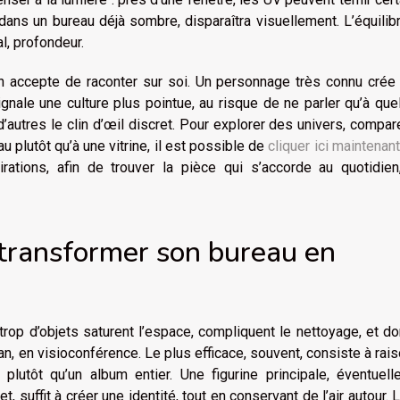
dans un bureau déjà sombre, disparaîtra visuellement. L’équilibre
l, profondeur.
 l’on accepte de raconter sur soi. Un personnage très connu crée
gnale une culture plus pointue, au risque de ne parler qu’à qu
, d’autres le clin d’œil discret. Pour explorer des univers, compar
u plutôt qu’à une vitrine, il est possible de
cliquer ici maintenant
ations, afin de trouver la pièce qui s’accorde au quotidien
 transformer son bureau en
 trop d’objets saturent l’espace, compliquent le nettoyage, et d
n, en visioconférence. Le plus efficace, souvent, consiste à rai
lutôt qu’un album entier. Une figurine principale, éventuell
uffit à créer une identité, tout en conservant de l’air autour. L