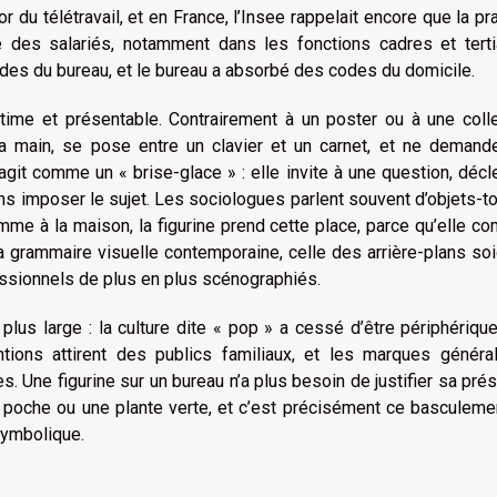
 du télétravail, et en France, l’Insee rappelait encore que la pr
ie des salariés, notamment dans les fonctions cadres et terti
es du bureau, et le bureau a absorbé des codes du domicile.
 intime et présentable. Contrairement à un poster ou à une coll
la main, se pose entre un clavier et un carnet, et ne demand
 agit comme un « brise-glace » : elle invite à une question, déc
sans imposer le sujet. Les sociologues parlent souvent d’objets-
me à la maison, la figurine prend cette place, parce qu’elle c
 la grammaire visuelle contemporaine, celle des arrière-plans so
essionnels de plus en plus scénographiés.
us large : la culture dite « pop » a cessé d’être périphériqu
tions attirent des publics familiaux, et les marques général
s. Une figurine sur un bureau n’a plus besoin de justifier sa pré
e poche ou une plante verte, et c’est précisément ce basculeme
 symbolique.