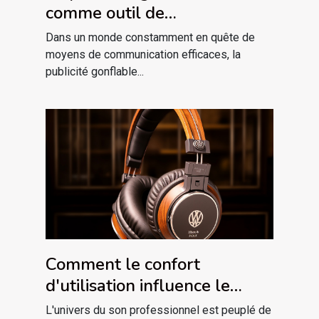
comme outil de
sensibilisation lors des
Dans un monde constamment en quête de
campagnes de santé
moyens de communication efficaces, la
publicité gonflable...
publique
Comment le confort
d'utilisation influence le
choix d'un casque studio pour
L'univers du son professionnel est peuplé de