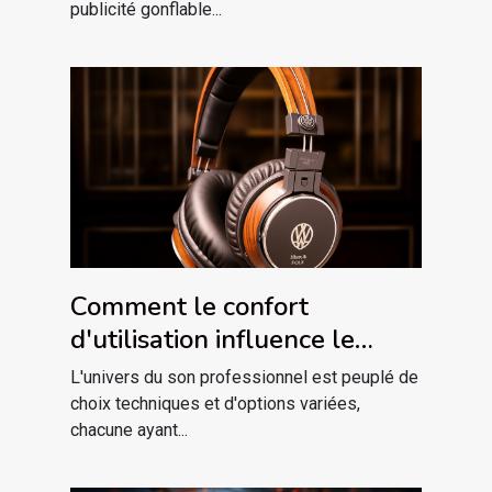
publicité gonflable...
publique
Comment le confort
d'utilisation influence le
choix d'un casque studio pour
L'univers du son professionnel est peuplé de
les sessions prolongées
choix techniques et d'options variées,
chacune ayant...