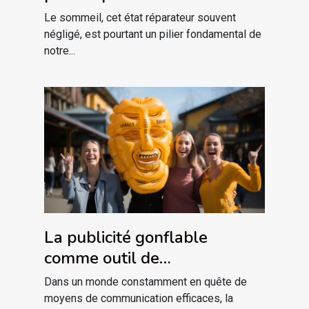
cognitive découvrez les
Le sommeil, cet état réparateur souvent
techniques méconnues
négligé, est pourtant un pilier fondamental de
notre...
La publicité gonflable
comme outil de
sensibilisation lors des
Dans un monde constamment en quête de
campagnes de santé
moyens de communication efficaces, la