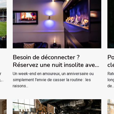
Besoin de déconnecter ?
Po
Réservez une nuit insolite avec
cl
jacuzzi privatif dans le massif
r
Un week-end en amoureux, un anniversaire ou
Rat
des Vosges !
...
simplement l'envie de casser la routine : les
lon
raisons...
de..