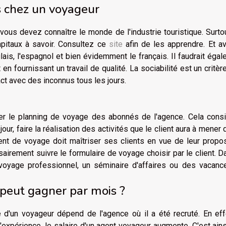
 chez un voyageur
ous devez connaître le monde de l'industrie touristique. Surto
apitaux à savoir. Consultez ce
site
afin de les apprendre. Et av
lais, l'espagnol et bien évidemment le français. Il faudrait éga
 en fournissant un travail de qualité. La sociabilité est un critèr
t avec des inconnus tous les jours.
er le planning de voyage des abonnés de l'agence. Cela consi
jour, faire la réalisation des activités que le client aura à mener 
ent de voyage doit maîtriser ses clients en vue de leur propo
irement suivre le formulaire de voyage choisir par le client. D
 voyage professionnel, un séminaire d'affaires ou des vacanc
peut gagner par mois ?
re d'un voyageur dépend de l'agence où il a été recruté. En ef
expérience, le salaire d'un agent voyageur augmente. C'est ain