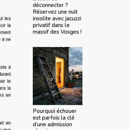
déconnecter ?
Réservez une nuit
insolite avec jacuzzi
ut les
privatif dans le
oir la
massif des Vosges !
lement
e à ne
ste à
durant
ser le
ans la
es en
Pourquoi échouer
est parfois la clé
fet en
d’une admission
si que