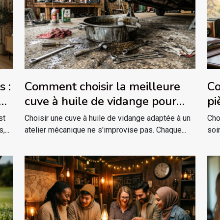
s :
Comment choisir la meilleure
Co
lon
cuve à huile de vidange pour
pi
votre atelier ?
ré
st
Choisir une cuve à huile de vidange adaptée à un
Cho
...
atelier mécanique ne s'improvise pas. Chaque...
soi