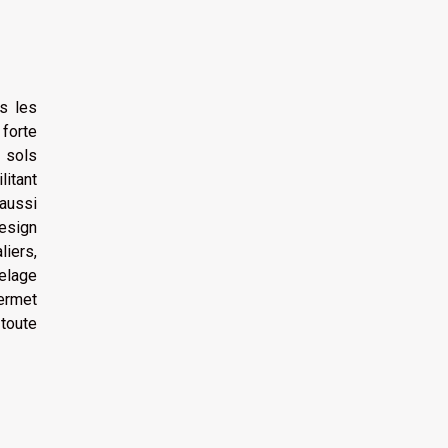
es les
 forte
s sols
litant
 aussi
design
iers,
elage
permet
 toute