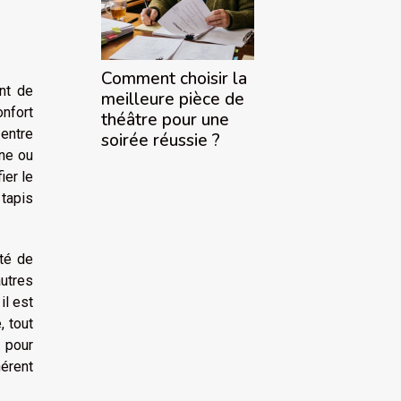
Comment choisir la
nt de
meilleure pièce de
onfort
théâtre pour une
 entre
soirée réussie ?
ine ou
ier le
 tapis
ité de
utres
il est
, tout
r pour
hérent