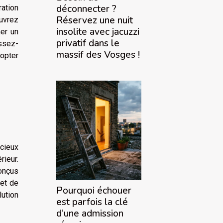
déconnecter ?
ation
Réservez une nuit
ouvrez
insolite avec jacuzzi
er un
privatif dans le
issez-
massif des Vosges !
opter
cieux
rieur.
conçus
met de
Pourquoi échouer
ution
est parfois la clé
d’une admission