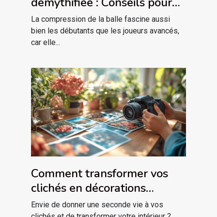
démythifiée : Conseils pour
tous niveaux
La compression de la balle fascine aussi
bien les débutants que les joueurs avancés,
car elle...
Comment transformer vos
clichés en décorations
magnétiques uniques ?
Envie de donner une seconde vie à vos
clichés et de transformer votre intérieur ?