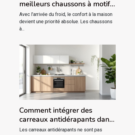
meilleurs chaussons à motif
de chat pour l'hiver ?
Avec l’arrivée du froid, le confort à la maison
devient une priorité absolue. Les chaussons
à...
Comment intégrer des
carreaux antidérapants dans
votre décor intérieur ?
Les carreaux antidérapants ne sont pas