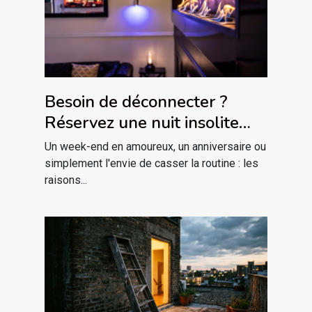
Besoin de déconnecter ?
Réservez une nuit insolite
avec jacuzzi privatif dans le
Un week-end en amoureux, un anniversaire ou
massif des Vosges !
simplement l'envie de casser la routine : les
raisons...