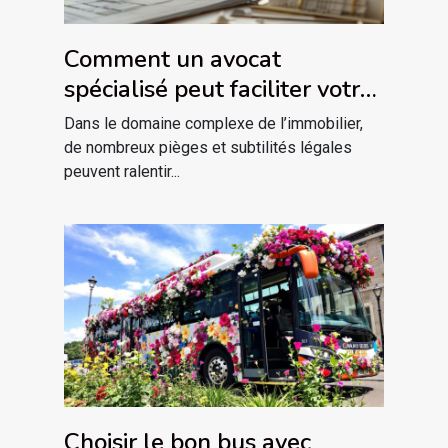
Comment un avocat
spécialisé peut faciliter votre
projet immobilier ?
Dans le domaine complexe de l’immobilier,
de nombreux pièges et subtilités légales
peuvent ralentir...
Choisir le bon bus avec