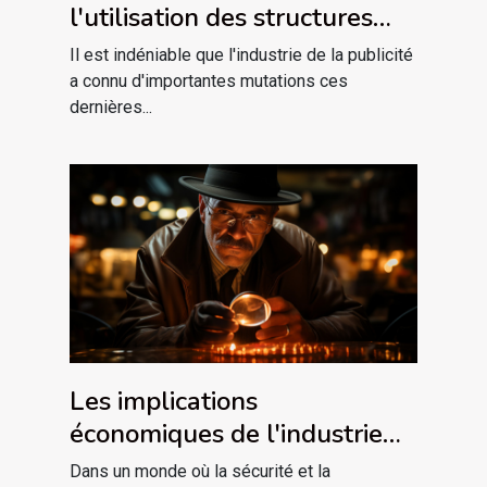
l'utilisation des structures
gonflables pour la publicité
Il est indéniable que l'industrie de la publicité
a connu d'importantes mutations ces
dernières...
Les implications
économiques de l'industrie
de la détective privée sur le
Dans un monde où la sécurité et la