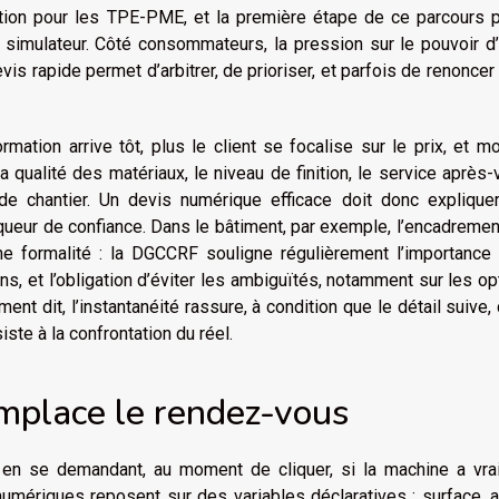
isition pour les TPE-PME, et la première étape de ce parcours
n simulateur. Côté consommateurs, la pression sur le pouvoir d
is rapide permet d’arbitrer, de prioriser, et parfois de renoncer
rmation arrive tôt, plus le client se focalise sur le prix, et mo
 la qualité des matériaux, le niveau de finition, le service après-
de chantier. Un devis numérique efficace doit donc expliquer
rqueur de confiance. Dans le bâtiment, par exemple, l’encadreme
ne formalité : la DGCCRF souligne régulièrement l’importance 
ons, et l’obligation d’éviter les ambiguïtés, notamment sur les op
t dit, l’instantanéité rassure, à condition que le détail suive, 
siste à la confrontation du réel.
mplace le rendez-vous
e en se demandant, au moment de cliquer, si la machine a vra
umériques reposent sur des variables déclaratives : surface, 