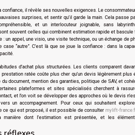
la confiance, il révèle ses nouvelles exigences. Le consommateu
s mauvaises surprises, et sentir qu’il garde la main. Cela passe p
compréhensible, et un interlocuteur joignable, sans labyrint
sont souvent celles qui combinent estimation rapide et bascule 
e : un appel, une visio, une visite technique, ou un échange de p
e case “autre”. C’est là que se joue la confiance : dans la capa
pacité.
abitudes d’achat plus structurées. Les clients comparent dava
une prestation ratée coûte plus cher qu’un devis légèrement plus 
é du document, mention des garanties, politique de SAV, et coh
ertaines plateformes et sites spécialisés cherchent à rassur
ntact, et l’on voit se développer des approches où le devis n’e
e vers un accompagnement. Pour ceux qui souhaitent explore
ce qui est proposé, il est possible de consulter
mylift-france.f
la manière dont l’estimation est présentée, et les élémen
s réflexes