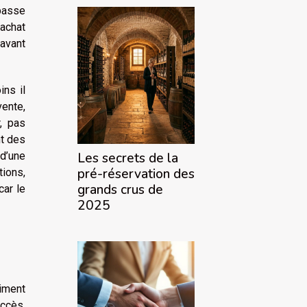
 passe
’achat
 avant
ins il
vente,
, pas
nt des
d’une
Les secrets de la
pré-réservation des
tions,
grands crus de
car le
2025
iment
accès,