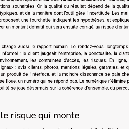
tions souhaitées. Or la qualité du résultat dépend de la quali
ypiques, et de la manière dont l’outil gère l’incertitude. Les mei
 proposent une fourchette, indiquent les hypothèses, et expliqu
ncer un montant définitif qui sera ensuite corrigé, au risque d’enta
e change aussi le rapport humain. Le rendez-vous, longtemps
formel : le client jaugeait l’entreprise, la ponctualité, la clar
environnement, les contraintes d’accès, les risques. En ligne,
ignaux : avis clients, photos, mentions légales, garanties, et q
 un produit de l’interface, et la moindre dissonance se paie che
esse floue, un numéro qui ne répond pas. Le numérique n’élimine 
édibilité se joue désormais sur la cohérence d’ensemble, du parco
 le risque qui monte