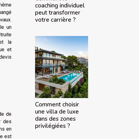
coaching individuel
t même
peut transformer
changé
votre carrière ?
avaux.
le un
truite
et la
due et
devis
Comment choisir
une villa de luxe
de de
dans des zones
r des
privilégiées ?
ins en
ue est