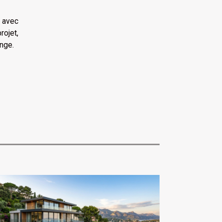
t avec
rojet,
ange.