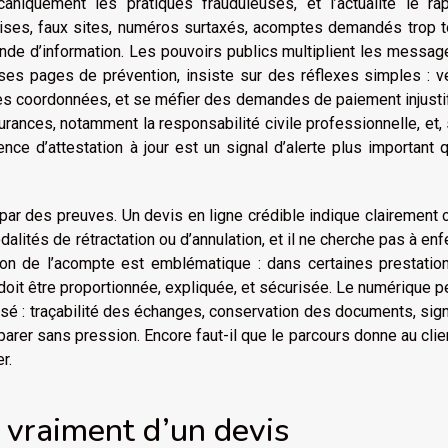
aniquement les pratiques frauduleuses, et l’actualité le rap
prises, faux sites, numéros surtaxés, acomptes demandés trop t
e d’information. Les pouvoirs publics multiplient les messag
ses pages de prévention, insiste sur des réflexes simples : vé
 ses coordonnées, et se méfier des demandes de paiement injusti
urances, notamment la responsabilité civile professionnelle, et,
ence d’attestation à jour est un signal d’alerte plus important 
 par des preuves. Un devis en ligne crédible indique clairement 
odalités de rétractation ou d’annulation, et il ne cherche pas à en
stion de l’acompte est emblématique : dans certaines prestatio
oit être proportionnée, expliquée, et sécurisée. Le numérique 
lisé : traçabilité des échanges, conservation des documents, sig
arer sans pression. Encore faut-il que le parcours donne au clie
r.
d vraiment d’un devis