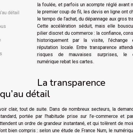
la foulée, et parfois un acompte réglé avan
le premier coup de fil, les devis en ligne ont 
’au détail
le tempo de l’achat, du dépannage aux gros tr
Cette accélération séduit, mais elle bouscu
ous
pilier discret du commerce : la confiance, cons
e
historiquement par la visite, l’échange 
réputation locale. Entre transparence atten
is
risques de mauvaises surprises, le 
numérique rebat les cartes.
La transparence
qu’au détail
ir clair, tout de suite. Dans de nombreux secteurs, la deman
ndard, portée par l’habitude prise sur l’e-commerce et pa
endent un ordre de grandeur instantané, et qui tolèrent de mo
 l’ont bien compris : selon une étude de France Num, le numériq