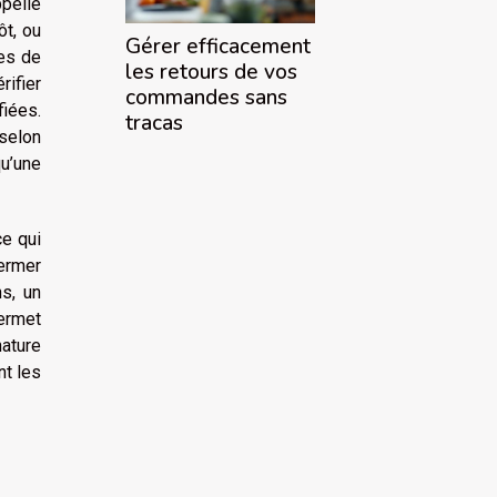
pelle
ôt, ou
Gérer efficacement
es de
les retours de vos
rifier
commandes sans
fiées.
tracas
 selon
qu’une
ce qui
fermer
ns, un
permet
nature
nt les