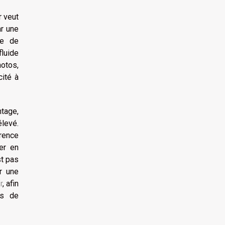
r veut
ar une
he de
fluide
hotos,
cité à
ntage,
élevé.
érence
er en
st pas
r une
r
, afin
ts de