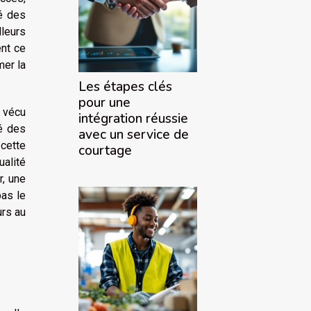
té des
lleurs
ent ce
mer la
Les étapes clés
pour une
 vécu
intégration réussie
té des
avec un service de
 cette
courtage
ualité
r, une
pas le
urs au