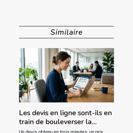
Similaire
Les devis en ligne sont-ils en
train de bouleverser la
confiance client ?
Un devis obtenu en trois minutes, un prix