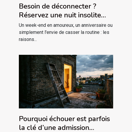
Besoin de déconnecter ?
Réservez une nuit insolite
avec jacuzzi privatif dans le
Un week-end en amoureux, un anniversaire ou
massif des Vosges !
simplement l'envie de casser la routine : les
raisons...
Pourquoi échouer est parfois
la clé d’une admission