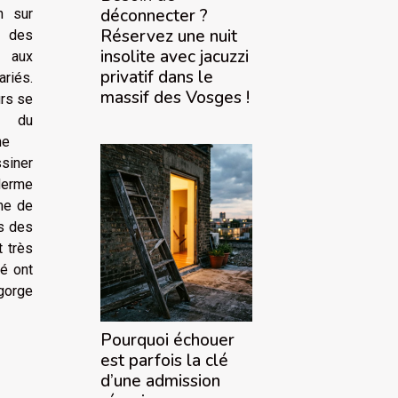
déconnecter ?
n sur
Réservez une nuit
 des
insolite avec jacuzzi
 aux
privatif dans le
riés.
massif des Vosges !
rs se
t du
he
siner
derme
me de
ts des
t très
té ont
gorge
Pourquoi échouer
est parfois la clé
d’une admission