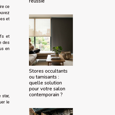
réussie
ire ce
ouvez
ues et
fs et
re des
ous en
s
Stores occultants
ou tamisants :
quelle solution
pour votre salon
contemporain ?
 star,
uer le