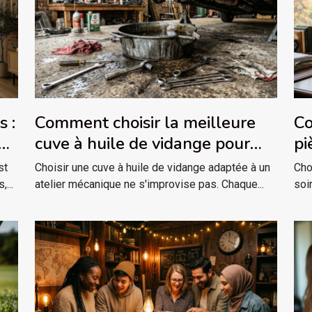
s :
Comment choisir la meilleure
Co
lon
cuve à huile de vidange pour
pi
votre atelier ?
ré
st
Choisir une cuve à huile de vidange adaptée à un
Cho
...
atelier mécanique ne s'improvise pas. Chaque...
soi