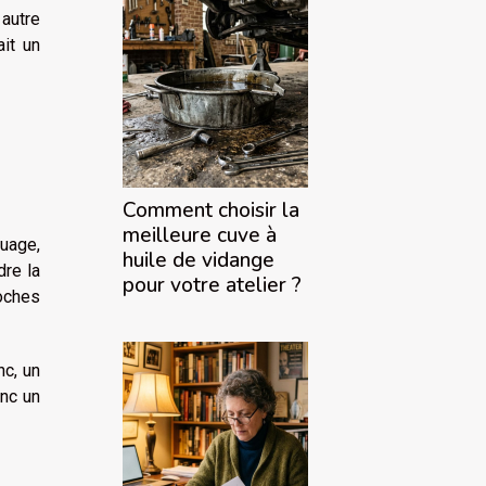
 autre
it un
Comment choisir la
meilleure cuve à
ouage,
huile de vidange
dre la
pour votre atelier ?
roches
nc, un
onc un