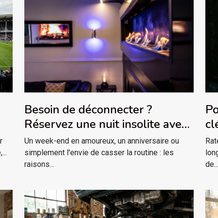
Besoin de déconnecter ?
Po
Réservez une nuit insolite avec
cl
jacuzzi privatif dans le massif
r
Un week-end en amoureux, un anniversaire ou
Rat
des Vosges !
...
simplement l'envie de casser la routine : les
lon
raisons...
de..