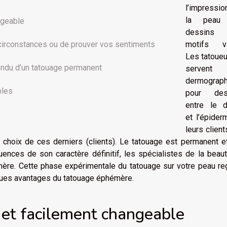
l’impressio
la peau
angeable
dessins
motifs va
 circonstances ou de prouver vos sentiments
Les tatoueu
endu d’un tatouage permanent
serven
dermograp
bles
pour des
entre le 
et l’épider
leurs clien
e choix de ces derniers (clients). Le tatouage est permanent e
uences de son caractère définitif, les spécialistes de la beau
mère. Cette phase expérimentale du tatouage sur votre peau re
ques avantages du tatouage éphémère.
li et facilement changeable