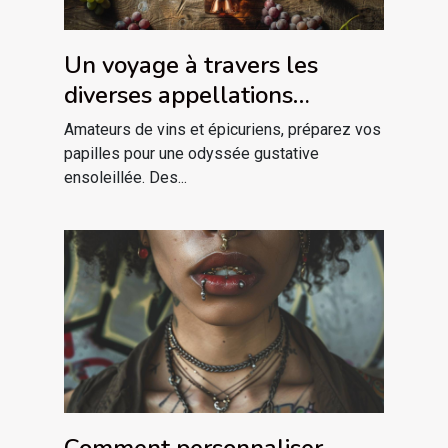
Un voyage à travers les
diverses appellations
vinicoles du Languedoc
Amateurs de vins et épicuriens, préparez vos
papilles pour une odyssée gustative
ensoleillée. Des...
Comment personnaliser