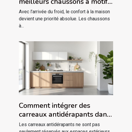
meilleurs chaussons à motif
de chat pour l'hiver ?
Avec l’arrivée du froid, le confort à la maison
devient une priorité absolue. Les chaussons
à...
Comment intégrer des
carreaux antidérapants dans
votre décor intérieur ?
Les carreaux antidérapants ne sont pas
seulement réservés aux espaces extérieurs