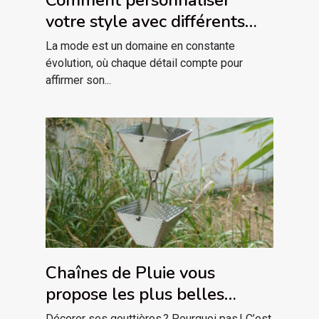
votre style avec différents
piercings labret
La mode est un domaine en constante
évolution, où chaque détail compte pour
affirmer son...
Chaînes de Pluie vous
propose les plus belles
descentes de gouttière
Décorer ses gouttières ? Pourquoi pas ! C’est