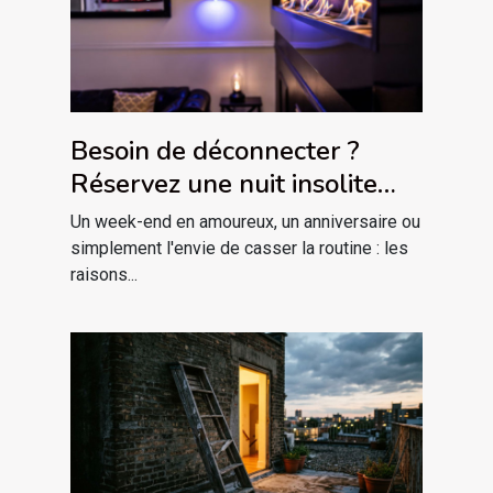
Besoin de déconnecter ?
Réservez une nuit insolite
avec jacuzzi privatif dans le
Un week-end en amoureux, un anniversaire ou
massif des Vosges !
simplement l'envie de casser la routine : les
raisons...