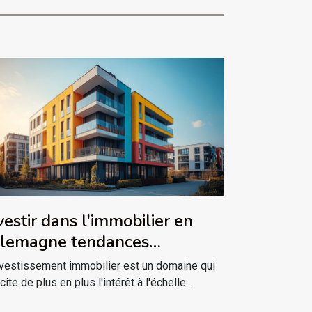
vestir dans l'immobilier en
lemagne tendances
ergentes pour les non-
nvestissement immobilier est un domaine qui
sidents
ite de plus en plus l'intérêt à l'échelle...