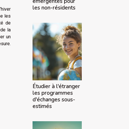
émergentes pour
les non-résidents
hiver
ie les
ité de
 de la
der un
esure.
Étudier à l'étranger
les programmes
d'échanges sous-
estimés