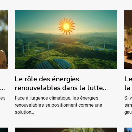
Le
Le rôle des énergies
la
-
renouvelables dans la lutte
contre le changement
Si 
des
Face à l'urgence climatique, les énergies
climatique opportunités et défis
sim
renouvelables se positionnent comme une
gauf
solution...