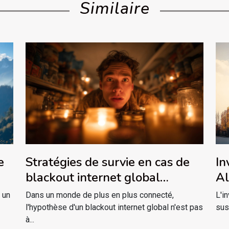
Similaire
e
Stratégies de survie en cas de
In
blackout internet global
Al
analyse et conseils
ém
 un
Dans un monde de plus en plus connecté,
L'i
ré
l'hypothèse d'un blackout internet global n'est pas
susc
à...