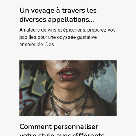
Un voyage à travers les
diverses appellations
vinicoles du Languedoc
Amateurs de vins et épicuriens, préparez vos
papilles pour une odyssée gustative
ensoleillée. Des...
Comment personnaliser
votre style avec différents