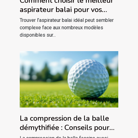
Comment choisir le meilleur
aspirateur balai pour vos
besoins spécifiques ?
Trouver l’aspirateur balai idéal peut sembler
complexe face aux nombreux modèles
disponibles sur...
La compression de la balle
démythifiée : Conseils pour
tous niveaux