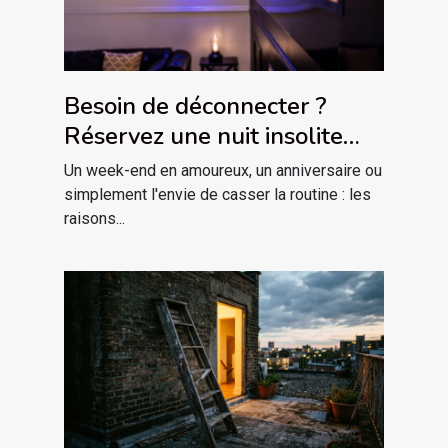
Besoin de déconnecter ?
Réservez une nuit insolite
avec jacuzzi privatif dans le
Un week-end en amoureux, un anniversaire ou
massif des Vosges !
simplement l'envie de casser la routine : les
raisons...