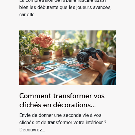
La compression de la balle fascine aussi
bien les débutants que les joueurs avancés,
car elle...
Comment transformer vos
clichés en décorations
magnétiques uniques ?
Envie de donner une seconde vie à vos
clichés et de transformer votre intérieur ?
Découvrez...